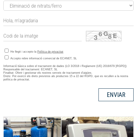
He llegit i accepto la
Política de privacitat
Accepto rebre informació comercial de ECANET, SL
Informació bàsica sobre el tractament de dades (LO 3/2018 i Reglament (UE) 2016/679 ]RGPD])
Responsable del tractament: ECANET, SL
Finalitat: Oferir i gestionar els nostres serveis de tractament d'aigües.
Drets: Pot exercir els drets previstos als productes 15 a 22 del RGPD, que es recullen a la nostra
política de privacitat.
ENVIAR