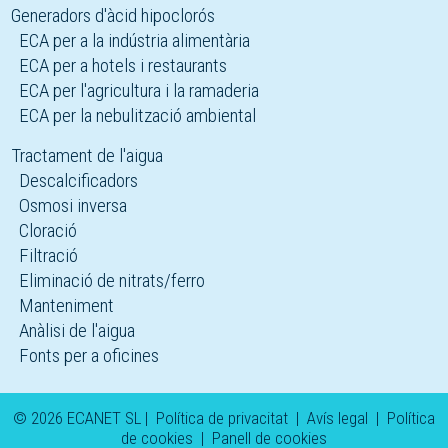
Generadors d'àcid hipoclorós
ECA per a la indústria alimentària
ECA per a hotels i restaurants
ECA per l'agricultura i la ramaderia
ECA per la nebulització ambiental
Tractament de l'aigua
Descalcificadors
Osmosi inversa
Cloració
Filtració
Eliminació de nitrats/ferro
Manteniment
Anàlisi de l'aigua
Fonts per a oficines
© 2026 ECANET SL |
Política de privacitat
|
Avís legal
|
Política
de cookies
|
Panell de cookies