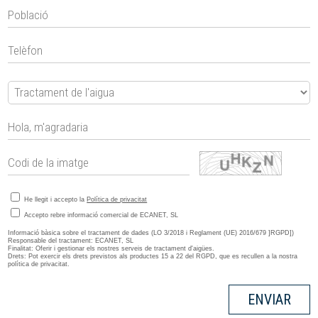
He llegit i accepto la
Política de privacitat
Accepto rebre informació comercial de ECANET, SL
Informació bàsica sobre el tractament de dades (LO 3/2018 i Reglament (UE) 2016/679 ]RGPD])
Responsable del tractament: ECANET, SL
Finalitat: Oferir i gestionar els nostres serveis de tractament d'aigües.
Drets: Pot exercir els drets previstos als productes 15 a 22 del RGPD, que es recullen a la nostra
política de privacitat.
ENVIAR