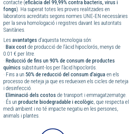
contacte (
eficàcia del 99,99% contra bacteris, virus i
fongs
). Ha superat totes les proves realitzades en
laboratoris acreditats segons normes UNE-EN necessàries
per la seva homologació i registres davant les autoritats
Sanitàries.
Les
avantatges
d’aquesta tecnologia són:
·
Baix cost
de producció de l’àcid hipoclorós, menys de
0.01 € per litre.
·
Reducció de fins un 90% de consum de productes
químics
substituint-los per l’àcid hipoclorós.
· Fins a un
50% de reducció del consum d’aigua
en els
processo de neteja ja que es redueixen els cicles de neteja
i desinfecció.
·
Eliminació dels costos
de transport i emmagatzematge.
· És un
producte biodegradable i ecològic
, que respecta el
medi ambient i no té impacte negatiu en les persones,
animals i plantes.