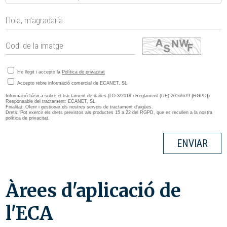
He llegit i accepto la
Política de privacitat
Accepto rebre informació comercial de ECANET, SL
Informació bàsica sobre el tractament de dades (LO 3/2018 i Reglament (UE) 2016/679 ]RGPD])
Responsable del tractament: ECANET, SL
Finalitat: Oferir i gestionar els nostres serveis de tractament d'aigües.
Drets: Pot exercir els drets previstos als productes 15 a 22 del RGPD, que es recullen a la nostra
política de privacitat.
ENVIAR
Àrees d'aplicació de
l'ECA